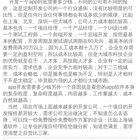
开发一个app到底需要多少钱，不同的公司有不同的报
价，这是定制开发公司的一个行业通病，没有比较明显的可
比性，但是任何行业任何事情都会有或多或少的规律。比如
在上海、北京、深圳一些大城市，公司人力成本都比较高，
基本包含：
一个
项目经理，
一个
产品经理，一个UI设计师，
一个测试工程师，一个前端开发，一个后端开发，按照最基
本的配置，开发周期及测试调试周期在60天内，最基本的开
发费用再20万以上，因为人工成本都十几万了，企业生存需
要一定的盈利空间，所以成本比较高，但是大城市科技企业
的优势就是在于，人才多，高技能人才多，企业有一定的运
营实力，需求也多，企业竞争力相对较高；对于二三线城
市，成本会略低，但是服务也是略为不足，特别是人才相对
于不是太稳定，毕竟能力强的人才都往大城市跑。
app开发需要多少钱另外一个原因就是看您的app软件本身
的复杂程度，复杂程度越高，内容越多，工作量越大，成本
自然就越高；
当然，现在市场上面越来越多的开发公司，一个项目的开
发报价差异较大，需求公司无法做决定，不知道怎么去选
择，可以找一些免费报价免费制作方案的企业：比如上海锡
通软件，让专业的项目经理给您做分析，知道您满意，需求
理清楚之后货比三家。