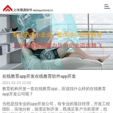
在线教育app开发在线教育软件app开发
2021-01-23 12:00
教育机构开发一套在线教育app，应该找什么样的在线教育
app开发公司呢？
当然是找专业的app开发公司，有专业的项目经理，开发工程
团队，实地分析，按需定制开发，既满足客户当前需求，也